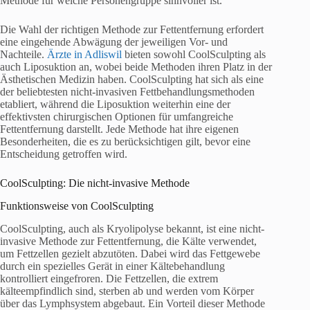
Methode für welche Personengruppe sinnvoller ist.
Die Wahl der richtigen Methode zur Fettentfernung erfordert
eine eingehende Abwägung der jeweiligen Vor- und
Nachteile.
Ärzte in Adliswil
bieten sowohl CoolSculpting als
auch Liposuktion an, wobei beide Methoden ihren Platz in der
Ästhetischen Medizin haben. CoolSculpting hat sich als eine
der beliebtesten nicht-invasiven Fettbehandlungsmethoden
etabliert, während die Liposuktion weiterhin eine der
effektivsten chirurgischen Optionen für umfangreiche
Fettentfernung darstellt. Jede Methode hat ihre eigenen
Besonderheiten, die es zu berücksichtigen gilt, bevor eine
Entscheidung getroffen wird.
CoolSculpting: Die nicht-invasive Methode
Funktionsweise von CoolSculpting
CoolSculpting, auch als Kryolipolyse bekannt, ist eine nicht-
invasive Methode zur Fettentfernung, die Kälte verwendet,
um Fettzellen gezielt abzutöten. Dabei wird das Fettgewebe
durch ein spezielles Gerät in einer Kältebehandlung
kontrolliert eingefroren. Die Fettzellen, die extrem
kälteempfindlich sind, sterben ab und werden vom Körper
über das Lymphsystem abgebaut. Ein Vorteil dieser Methode