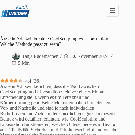
Zum
Inhalt
springen
Ärzte in Adliswil beraten: CoolSculpting vs. Liposuktion –
Welche Methode passt zu wem?
Tanja Rademacher
30. November 2024
5 Min
4.4
(
36
)
Ärzte in Adliswil berichten, dass die Wahl zwischen
CoolSculpting und Liposuktion viele vor eine wichtige
Entscheidung stellt, wenn es um Fettabbau und
Körperformung geht. Beide Methoden haben ihre eigenen
Vor- und Nachteile und sind je nach individuellen
Bedürfnissen und Zielen unterschiedlich geeignet. In diesem
Beitrag wird detailliert erläutert, wie CoolSculpting und
Liposuktion funktionieren, welche Unterschiede es in Bezug
auf Effektivität, Sicherheit und Erholungszeit gibt und welche