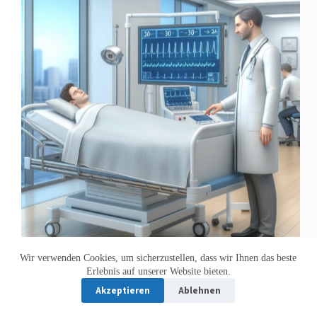
Wir verwenden Cookies, um sicherzustellen, dass wir Ihnen das beste
Fortschritte in der Schlafmedizin und deren
Erlebnis auf unserer Website bieten.
Relevanz für die Klinikbehandlung: Einblick in
moderne Therapieansätze
Akzeptieren
Ablehnen
Matthias Grube
25. Januar 2024