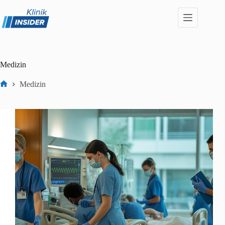
Zum
Inhalt
springen
Medizin
Medizin
Start