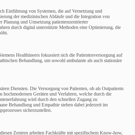
durch Einführung von Systemen, die auf Vernetzung und
sierung der medizinischen Abläufe und die Integration von
er Planung und Umsetzung patientenzentrierter
hren durch digital unterstützte Methoden eine Optimierung, die
höht.
mens Healthineers fokussiert sich die Patientenversorgung auf
athischen Behandlung, um sowohl ambulante als auch stationäre
onären Diensten. Die Versorgung von Patienten, ob als Outpatients
t von hochmodernen Geräten und Verfahren, welche durch die
entenerfahrung wird durch den schnellen Zugang zu
umane Behandlung und Empathie stehen dabei jederzeit im
prozesses sicherzustellen.
 diesen Zentren arbeiten Fachkräfte mit spezifischem Know-how,