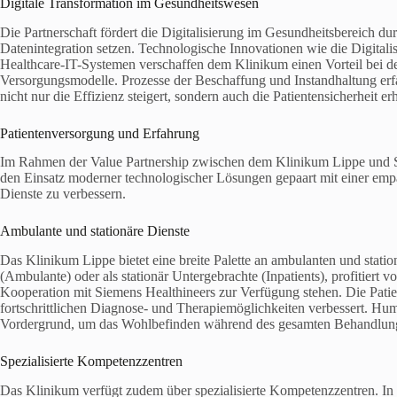
Digitale Transformation im Gesundheitswesen
Die Partnerschaft fördert die Digitalisierung im Gesundheitsbereich 
Datenintegration setzen. Technologische Innovationen wie die Digitali
Healthcare-IT-Systemen verschaffen dem Klinikum einen Vorteil bei d
Versorgungsmodelle. Prozesse der Beschaffung und Instandhaltung erfa
nicht nur die Effizienz steigert, sondern auch die Patientensicherheit er
Patientenversorgung und Erfahrung
Im Rahmen der Value Partnership zwischen dem Klinikum Lippe und Sie
den Einsatz moderner technologischer Lösungen gepaart mit einer emp
Dienste zu verbessern.
Ambulante und stationäre Dienste
Das Klinikum Lippe bietet eine breite Palette an ambulanten und stati
(Ambulante) oder als stationär Untergebrachte (Inpatients), profitier
Kooperation mit Siemens Healthineers zur Verfügung stehen. Die Pati
fortschrittlichen Diagnose- und Therapiemöglichkeiten verbessert. H
Vordergrund, um das Wohlbefinden während des gesamten Behandlungs
Spezialisierte Kompetenzzentren
Das Klinikum verfügt zudem über spezialisierte Kompetenzzentren. In