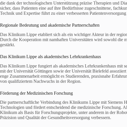
die dank der technologischen Unterstützung präzise Therapien und Di
sicher, dass Patienten eine auf ihre Bedürfnisse zugeschnittene, fach
Technik und Expertise führt zu einer verbesserten Patientenversorgung 
Regionale Bedeutung und akademische Partnerschaften
Das Klinikum Lippe etabliert sich als ein wichtiger Akteur in der reg
Durch die Kooperation mit namhaften Universitäten wird sowohl die m
gestärkt.
Das Klinikum Lippe als akademisches Lehrkrankenhaus
Das Klinikum Lippe fungiert als akademisches Lehrkrankenhaus mit se
mit der Universität Göttingen sowie der Universität Bielefeld assoziier
enge Zusammenarbeit ermöglicht es Studierenden, praxisnahe Erfahrun
von qualifiziertem Nachwuchs in der Region.
Förderung der Medizinischen Forschung
Die partnerschaftliche Verbindung des Klinikums Lippe mit Siemens Hea
Technologien und fördert entscheidend die medizinische Forschung. Als
Klinikum als Basis für Forschungsprojekte, unter anderem in der Rob
Präzision und Qualität der Gesundheitsversorgung verbessern.