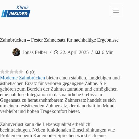
Zum
Inhalt
springen
Zahnbrücken – Fester Zahnersatz für nachhaltige Ergebnisse
Jonas Felber
22. April 2025
6 Min
0
(
0
)
Moderne Zahnbrücken
bieten einen stabilen, langlebigen und
ästhetischen Ersatz für verloren gegangene Zähne. Sie
gehören zum Bereich der Zahnrestauration und ermöglichen
eine nahtlose Integration in das natürliche Gebiss. Im
Gegensatz zu herausnehmbarem Zahnersatz handelt es sich
um einen festsitzenden Zahnersatz, der dauerhaft im Mund
verbleibt und hohen Tragekomfort bietet.
Zahnverlust kann die Lebensqualität erheblich
beeinträchtigen. Neben funktionalen Einschränkungen wie
Problemen beim Kauen oder Sprechen wirkt sich eine