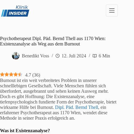
Zum
Inhalt
springen
Psychotherapeut Dipl. Päd. Bernd Thell aus 1170 Wien:
Existenzanalyse als Weg aus dem Burnout
Benedikt Voss
12. Juli 2024
6 Min
4.7
(
36
)
Burnout ist ein weit verbreitetes Problem in unserer
schnelllebigen Gesellschaft. Viele Menschen fühlen sich
überfordert, ausgebrannt und sehen keinen Ausweg mehr.
Doch es gibt Hoffnung: Die Existenzanalyse, eine
tiefenpsychologisch fundierte Form der Psychotherapie, bietet
wirksame Hilfe bei Burnout.
Dipl. Päd. Bernd Thell
, ein
erfahrener Psychotherapeut aus 1170 Wien, wendet diese
Methode in seiner Praxis erfolgreich an.
Was ist Existenzanalyse?