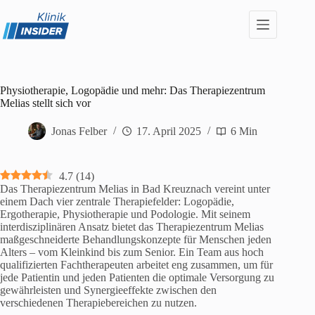
Zum
Inhalt
springen
Physiotherapie, Logopädie und mehr: Das Therapiezentrum
Melias stellt sich vor
Jonas Felber
17. April 2025
6 Min
4.7
(
14
)
Das Therapiezentrum Melias in Bad Kreuznach vereint unter
einem Dach vier zentrale Therapiefelder: Logopädie,
Ergotherapie, Physiotherapie und Podologie. Mit seinem
interdisziplinären Ansatz bietet das Therapiezentrum Melias
maßgeschneiderte Behandlungskonzepte für Menschen jeden
Alters – vom Kleinkind bis zum Senior. Ein Team aus hoch
qualifizierten Fachtherapeuten arbeitet eng zusammen, um für
jede Patientin und jeden Patienten die optimale Versorgung zu
gewährleisten und Synergieeffekte zwischen den
verschiedenen Therapiebereichen zu nutzen.