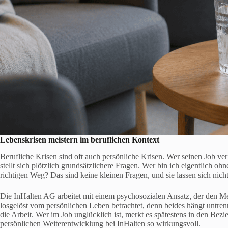
Lebenskrisen meistern
im beruflichen Kontext
Berufliche Krisen sind oft auch persönliche Krisen. Wer seinen Job verli
stellt sich plötzlich grundsätzlichere Fragen. Wer bin ich eigentlich oh
richtigen Weg? Das sind keine kleinen Fragen, und sie lassen sich nich
Die InHalten AG arbeitet mit einem psychosozialen Ansatz, der den M
losgelöst vom persönlichen Leben betrachtet, denn beides hängt untre
die Arbeit. Wer im Job unglücklich ist, merkt es spätestens in den Bez
persönlichen Weiterentwicklung bei InHalten so wirkungsvoll.