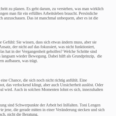
chritt zu planen. Es geht darum, zu verstehen, was man wirklich
en man für ein erfülltes Arbeitsleben braucht. Persönliche
lich anzuschauen. Das ist manchmal unbequem, aber es ist die
Gefühl: Sie wissen, dass sich etwas ändern muss, aber sie
satz, der nicht auf das fokussiert, was nicht funktioniert,
Was hat in der Vergangenheit geholfen? Welche Schritte sind
ns langsam wieder Bewegung. Dabei hilft als Grundprinzip, die
ern aufbauen, was trägt.
eine Chance, die sich noch nicht richtig anfühlt. Eine
ot, das verlockend klingt, aber auch Unsicherheit auslöst. Oder
real wird. Auch in solchen Momenten lohnt es sich, innezuhalten
tung sind Schwerpunkte der Arbeit bei InHalten. Toni Lengen
e jene, die gerade mitten in einer Veränderung stecken und sich
ch, nicht die Beratung.