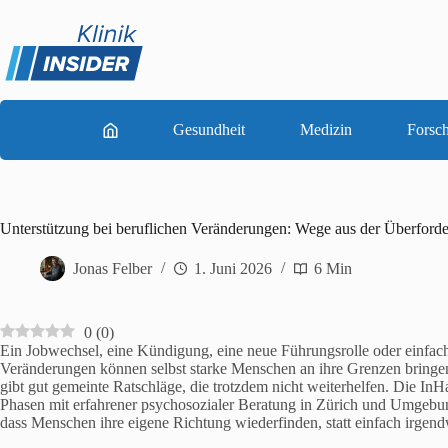
Zum
Inhalt
springen
Gesundheit
Medizin
Forsc
Unterstützung bei beruflichen Veränderungen: Wege aus der Überford
Jonas Felber
1. Juni 2026
6 Min
0
(
0
)
Ein Jobwechsel, eine Kündigung, eine neue Führungsrolle oder einfach 
Veränderungen können selbst starke Menschen an ihre Grenzen bringen
gibt gut gemeinte Ratschläge, die trotzdem nicht weiterhelfen. Die In
Phasen mit erfahrener psychosozialer Beratung in Zürich und Umgebung.
dass Menschen ihre eigene Richtung wiederfinden, statt einfach irgen